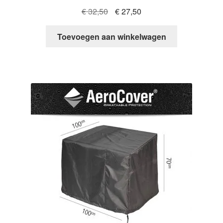
Oorspronkelijke
Huidige
€
32,50
€
27,50
prijs
prijs
was:
is:
Toevoegen aan winkelwagen
€ 32,50.
€ 27,50.