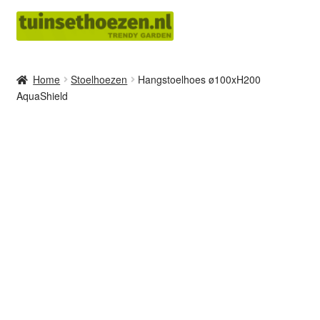
Ga
Ga
door
naar
naar
de
navigatie
inhoud
Home
Stoelhoezen
Hangstoelhoes ø100xH200
AquaShield