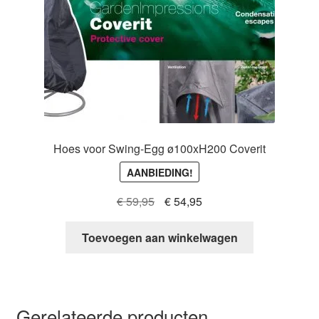
Hoes voor Swing-Egg ø100xH200 Coverit
AANBIEDING!
Oorspronkelijke
Huidige
€
59,95
€
54,95
prijs
prijs
was:
is:
Toevoegen aan winkelwagen
€ 59,95.
€ 54,95.
Gerelateerde producten