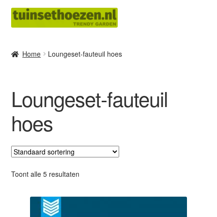
Ga
Ga
door
naar
naar
de
navigatie
inhoud
Home
Loungeset-fauteuil hoes
Loungeset-fauteuil
hoes
Toont alle 5 resultaten