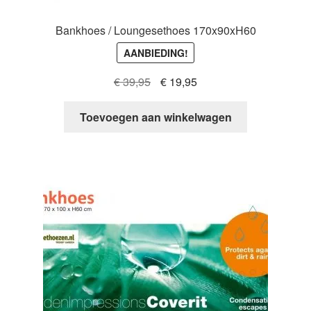
Bankhoes / Loungesethoes 170x90xH60
AANBIEDING!
Oorspronkelijke
Huidige
€
39,95
€
19,95
prijs
prijs
was:
is:
Toevoegen aan winkelwagen
€ 39,95.
€ 19,95.