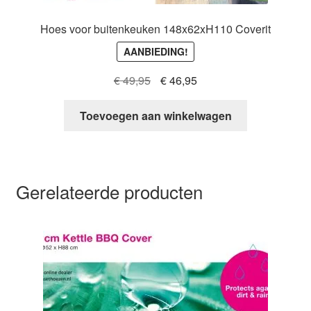
Hoes voor buitenkeuken 148x62xH110 Coverit
AANBIEDING!
Oorspronkelijke
Huidige
€
49,95
€
46,95
prijs
prijs
was:
is:
Toevoegen aan winkelwagen
€ 49,95.
€ 46,95.
Gerelateerde producten