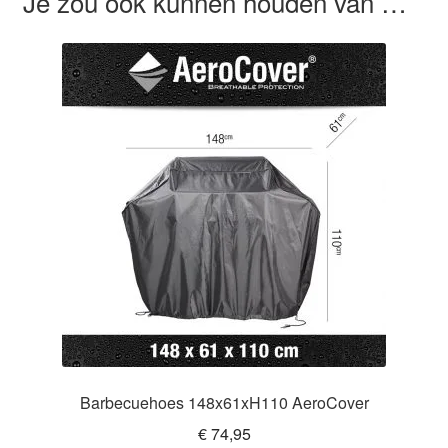
Je zou ook kunnen houden van …
Barbecuehoes 148x61xH110 AeroCover
€
74,95