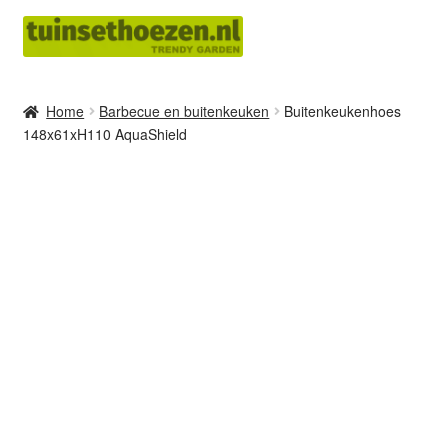
Ga
Ga
door
naar
naar
de
navigatie
inhoud
Home
Barbecue en buitenkeuken
Buitenkeukenhoes
148x61xH110 AquaShield