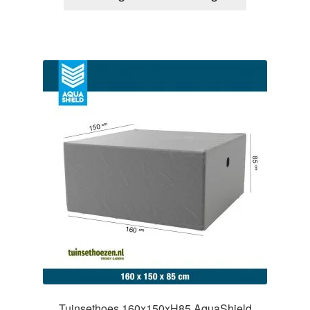
Tuinsethoes 160x150xH85 AquaShield