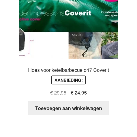
Hoes voor ketelbarbecue ø47 Coverit
AANBIEDING!
Oorspronkelijke
Huidige
€
29,95
€
24,95
prijs
prijs
was:
is:
Toevoegen aan winkelwagen
€ 29,95.
€ 24,95.