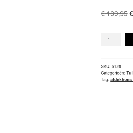
O
€
139,95
p
w
Tuinsethoes
€
ø320xH80
SFS
aantal
SKU:
5126
Categorieën:
Tu
Tag:
afdekhoes 