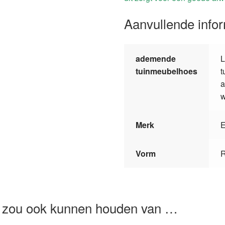
Aanvullende info
ademende
L
tuinmeubelhoes
t
a
w
Merk
E
Vorm
 zou ook kunnen houden van …