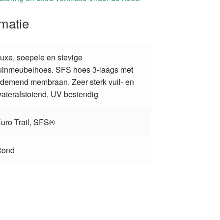
rmatie
uxe, soepele en stevige
uinmeubelhoes. SFS hoes 3-laags met
demend membraan. Zeer sterk vuil- en
aterafstotend, UV bestendig
uro Trail, SFS®
Rond