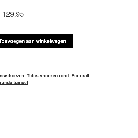
orspronkelijke
Huidige
€
129,95
rijs
prijs
as:
is:
Toevoegen aan winkelwagen
 139,95.
€ 129,95.
insethoezen
,
Tuinsethoezen rond
,
Eurotrail
ronde tuinset