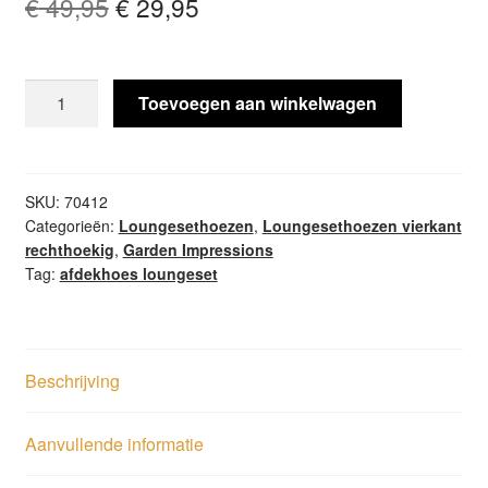
Oorspronkelijke
Huidige
€
49,95
€
29,95
prijs
prijs
was:
is:
Loungesethoes
Toevoegen aan winkelwagen
€ 49,95.
€ 29,95.
210x200xH70
/ventilatie
aantal
SKU:
70412
Categorieën:
Loungesethoezen
,
Loungesethoezen vierkant
rechthoekig
,
Garden Impressions
Tag:
afdekhoes loungeset
Beschrijving
Aanvullende informatie