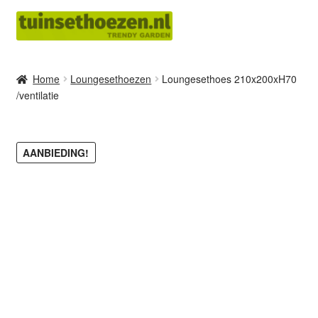
Ga
Ga
door
naar
naar
de
navigatie
inhoud
Home
Loungesethoezen
Loungesethoes 210x200xH70
/ventilatie
AANBIEDING!