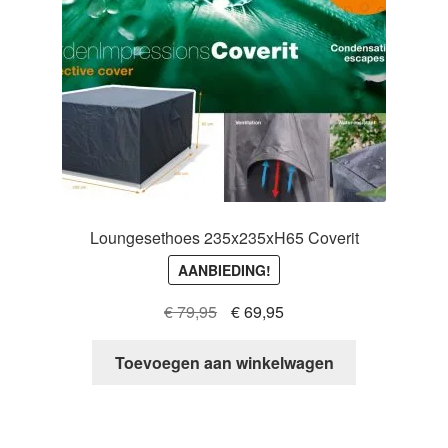
Loungesethoes 235x235xH65 Coverit
AANBIEDING!
Oorspronkelijke
Huidige
€
79,95
€
69,95
prijs
prijs
was:
is:
Toevoegen aan winkelwagen
€ 79,95.
€ 69,95.