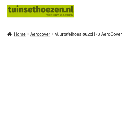
Ga
Ga
door
naar
naar
de
navigatie
inhoud
Home
Aerocover
Vuurtafelhoes ø62xH73 AeroCover