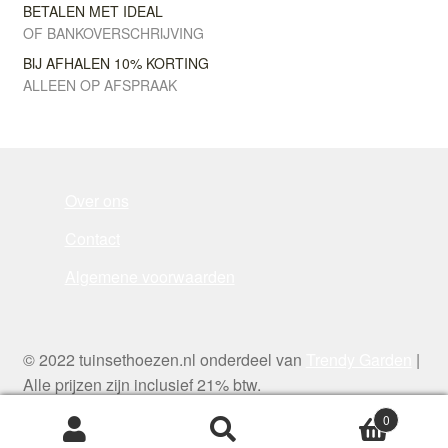
BETALEN MET IDEAL
OF BANKOVERSCHRIJVING
BIJ AFHALEN 10% KORTING
ALLEEN OP AFSPRAAK
Over ons
Contact
Algemene voorwaarden
© 2022 tuinsethoezen.nl onderdeel van
Trendy Garden
|
Alle prijzen zijn inclusief 21% btw.
0
Zoeken
Zoeken