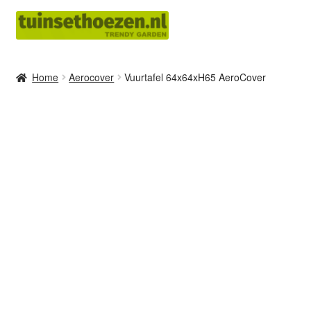
Ga
Ga
door
naar
naar
de
navigatie
inhoud
Home
Aerocover
Vuurtafel 64x64xH65 AeroCover