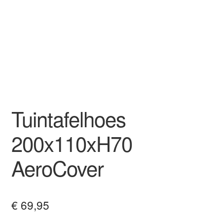
Tuintafelhoes
200x110xH70
AeroCover
€
69,95