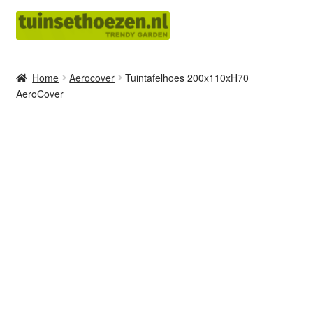
Ga
Ga
door
naar
naar
de
navigatie
inhoud
Home
Aerocover
Tuintafelhoes 200x110xH70
AeroCover